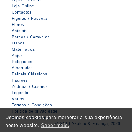
Loja Online
Contactos
Figuras / Pessoas
Flores
Animais
Barcos / Caravelas
Lisboa
Matemática
Anjos
Religiosos
Albarradas
Painéis Clássicos
Padrões
Zodíaco / Cosmos
Legenda
Vários
Termos e Condições
Política de privacidade
Usamos cookies para melhorar a sua experiência
Política de cookies
© XVIII Azulejo & Faiança, 2026
neste website.
Saber mais.