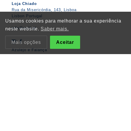
Loja Chiado
Rua da Misericórdia, 143, Lisboa
Lisbon Portugal
Usamos cookies para melhorar a sua experiência
info@xviii.pt
neste website.
Saber mais.
Mais opções
Aceitar
Azulejo e Faiança
A XVIII
Produtos
Lojas / Ateliers
Loja Online
Contactos
Figuras / Pessoas
Flores
Animais
Barcos / Caravelas
Lisboa
Matemática
Anjos
Religiosos