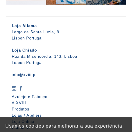
Loja Alfama
Largo de Santa Luzia, 9
Lisbon Portugal
Loja Chiado
Rua da Misericórdia, 143, Lisboa
Lisbon Portugal
info@xviii.pt
Azulejo e Faiança
A XVIII
Produtos
Lojas / Ateliers
Loja Online
Usamos cookies para melhorar a sua experiência
Contactos