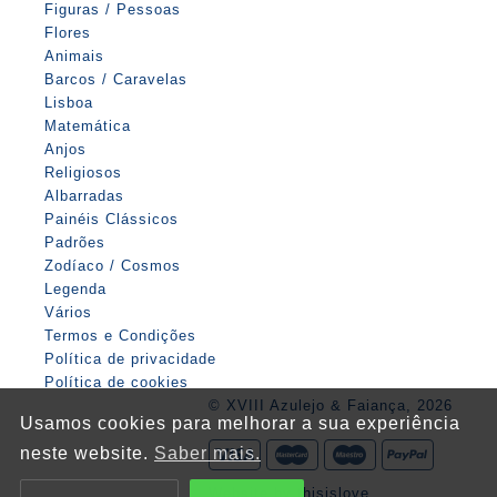
Figuras / Pessoas
Flores
Animais
Barcos / Caravelas
Lisboa
Matemática
Anjos
Religiosos
Albarradas
Painéis Clássicos
Padrões
Zodíaco / Cosmos
Legenda
Vários
Termos e Condições
Política de privacidade
Política de cookies
© XVIII Azulejo & Faiança, 2026
Usamos cookies para melhorar a sua experiência
neste website.
Saber mais.
Website by
thisislove