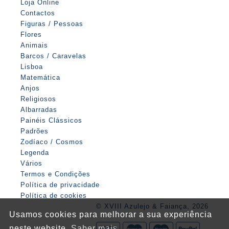
Loja Online
Contactos
Figuras / Pessoas
Flores
Animais
Barcos / Caravelas
Lisboa
Matemática
Anjos
Religiosos
Albarradas
Painéis Clássicos
Padrões
Zodíaco / Cosmos
Legenda
Vários
Termos e Condições
Política de privacidade
Política de cookies
© XVIII Azulejo & Faiança, 2026
Usamos cookies para melhorar a sua experiência
neste website.
Saber mais.