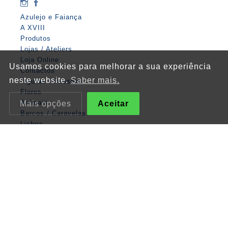
Azulejo e Faiança
A XVIII
Produtos
Lojas / Ateliers
Loja Online
Usamos cookies para melhorar a sua experiência
Contactos
neste website.
Saber mais.
Figuras / Pessoas
Flores
Animais
Mais opções
Aceitar
Barcos / Caravelas
Lisboa
Matemática
Anjos
Religiosos
Albarradas
Painéis Clássicos
Padrões
Zodíaco / Cosmos
Legenda
Vários