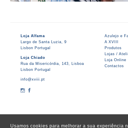
Loja Alfama
Azulejo e F
Largo de Santa Luzia, 9
A XVIII
Lisbon Portugal
Produtos
Lojas / Atel
Loja Chiado
Loja Online
Rua da Misericórdia, 143, Lisboa
Contactos
Lisbon Portugal
info@xviii.pt
Usamos cookies para melhorar a sua experiência n