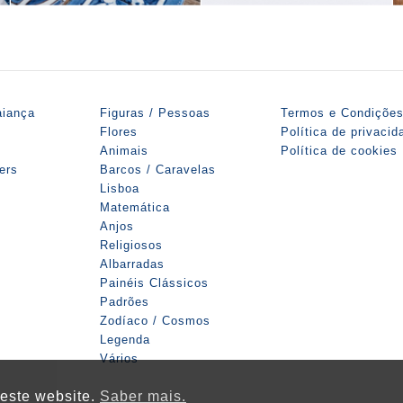
aiança
Figuras / Pessoas
Termos e Condiçõe
Flores
Política de privacid
Animais
Política de cookies
iers
Barcos / Caravelas
Lisboa
Matemática
Anjos
Religiosos
Albarradas
Painéis Clássicos
Padrões
Zodíaco / Cosmos
Legenda
Vários
este website.
Saber mais.