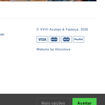
s
© XVIII Azulejo & Faiança, 2026
ade
Website by
thisislove
Mais opções
Aceitar