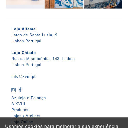
Loja Alfama
Largo de Santa Luzia, 9
Lisbon Portugal
Loja Chiado
Rua da Misericórdia, 143, Lisboa
Lisbon Portugal
info@xviii.pt
Azulejo e Faiança
A XVIII
Produtos
Lojas / Ateliers
Loja Online
Usamos cookies para melhorar a sua experiência
Contactos