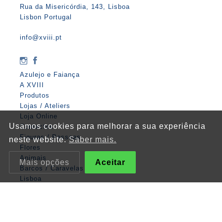
Rua da Misericórdia, 143, Lisboa
Lisbon Portugal
info@xviii.pt
Azulejo e Faiança
A XVIII
Produtos
Lojas / Ateliers
Loja Online
Usamos cookies para melhorar a sua experiência
Contactos
Figuras / Pessoas
neste website.
Saber mais.
Flores
Animais
Mais opções
Aceitar
Barcos / Caravelas
Lisboa
Matemática
Anjos
Religiosos
Albarradas