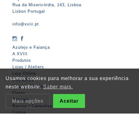
Rua da Misericórdia, 143, Lisboa
Lisbon Portugal
info@xviii.pt
Azulejo e Faiança
A XVIII
Produtos
Lojas / Ateliers
Loja Online
Usamos cookies para melhorar a sua experiência
Contactos
Figuras / Pessoas
neste website.
Saber mais.
Flores
Animais
Mais opções
Aceitar
Barcos / Caravelas
Lisboa
Matemática
Anjos
Religiosos
Albarradas