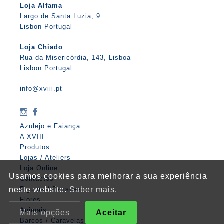
Loja Alfama
Largo de Santa Luzia, 9
Lisbon Portugal
Loja Chiado
Rua da Misericórdia, 143, Lisboa
Lisbon Portugal
info@xviii.pt
Azulejo e Faiança
A XVIII
Produtos
Lojas / Ateliers
Loja Online
Usamos cookies para melhorar a sua experiência
Contactos
neste website.
Saber mais.
Figuras / Pessoas
Flores
Animais
Mais opções
Aceitar
Barcos / Caravelas