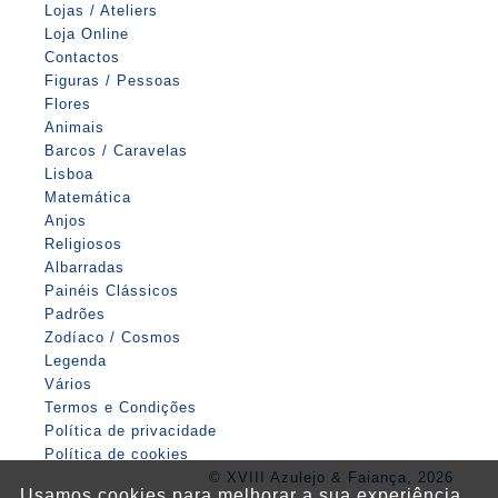
Lojas / Ateliers
Loja Online
Contactos
Figuras / Pessoas
Flores
Animais
Barcos / Caravelas
Lisboa
Matemática
Anjos
Religiosos
Albarradas
Painéis Clássicos
Padrões
Zodíaco / Cosmos
Legenda
Vários
Termos e Condições
Política de privacidade
Política de cookies
© XVIII Azulejo & Faiança, 2026
Usamos cookies para melhorar a sua experiência