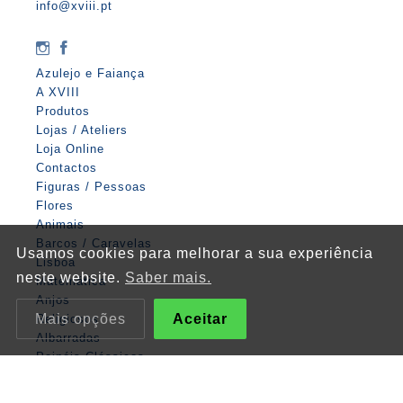
info@xviii.pt
Azulejo e Faiança
A XVIII
Produtos
Lojas / Ateliers
Loja Online
Contactos
Figuras / Pessoas
Flores
Animais
Barcos / Caravelas
Usamos cookies para melhorar a sua experiência
Lisboa
neste website.
Saber mais.
Matemática
Anjos
Mais opções
Aceitar
Religiosos
Albarradas
Painéis Clássicos
Padrões
Zodíaco / Cosmos