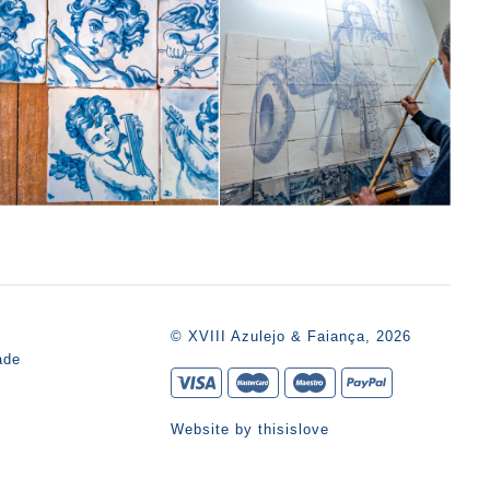
s
© XVIII Azulejo & Faiança, 2026
ade
Website by
thisislove