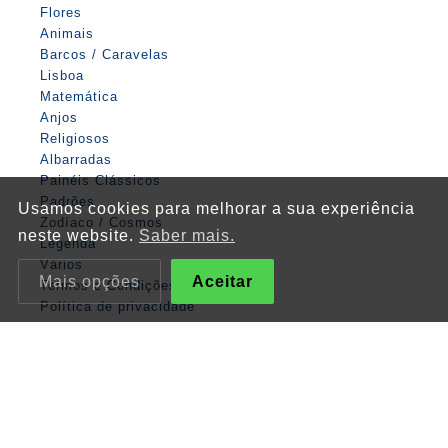
Flores
Animais
Barcos / Caravelas
Lisboa
Matemática
Anjos
Religiosos
Albarradas
Painéis Clássicos
Padrões
Usamos cookies para melhorar a sua experiência
Zodíaco / Cosmos
neste website.
Saber mais.
Legenda
Vários
Mais opções
Aceitar
Termos e Condições
Política de privacidade
Política de cookies
© XVIII Azulejo & Faiança, 2026
Website by
thisislove