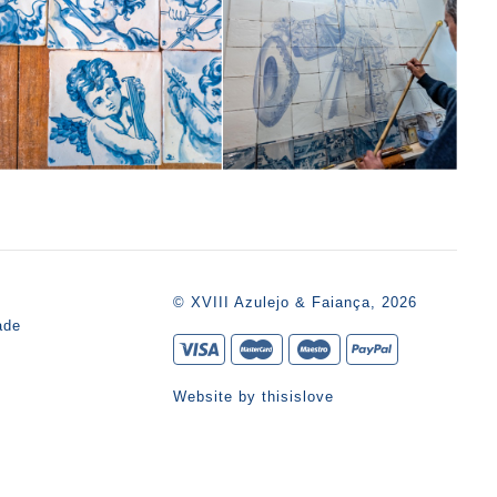
s
© XVIII Azulejo & Faiança, 2026
ade
Website by
thisislove