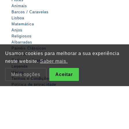
Animais
Barcos / Caravelas
Lisboa
Matemática
Anjos
Religiosos
Albarradas
Painéis Clássicos
Usamos cookies para melhorar a sua experiência
Padrões
Zodíaco / Cosmos
neste website.
Saber mais.
Legenda
Vários
Mais opções
Aceitar
Termos e Condições
Política de privacidade
Política de cookies
© XVIII Azulejo & Faiança, 2026
Website by
thisislove